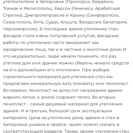
утеплителями в Запорожье (Приморск, Бердянск,
Токмак и Мелитополь), Херсон (Геническ, Арабатская
Стрелка), Днепропетровске и Крыму (Симферополь,
Севастополь, Ялта, Судак, Алушта, Феодосия, Евпатория,
Черноморское). В последнее время
утепление стен
фасадов
стала очень популярной услугой, фасадные
работы по утеплению часто заказывают как
юридические лица, так и в частные и высотные дома. И
это неудивительно, люди начали понимать, что раз
утеплив дом или здание можно сберечь немало средств
на его дальнейшем его отоплении. При выборе
строительного материала для
утепления стен
мы
предлагаем минеральную вату (минвату) или пенопласт.
Во-первых, пенопласт не допустит нагревания здания
жарким летом, а зимой сохранит тепло. Во-вторых,
пенопласт – самый дешевый материал для утепления
зданий. И в-третьих, большой срок эксплуатации
материала. Цена на утепление дома, здания и стен в
Запорожье указана в прайсе, прайс можно скачать в
соответствующем разделе. Также, кроме
утепления стен