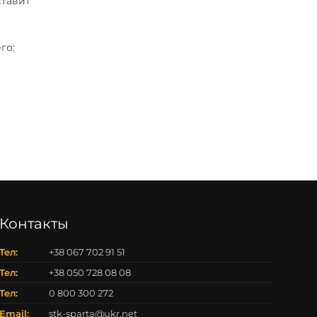
ставит
го:
Контакты
Тел:
+38 067 702 91 51
Тел:
+38 050 728 08 08
Тел:
0 800 300 272
Email:
stk-sparta@ukr.net