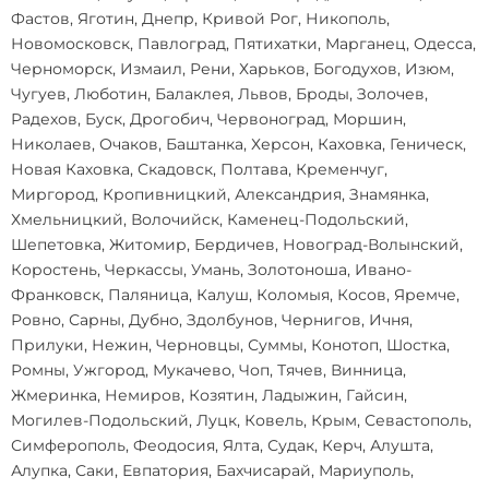
Фастов, Яготин, Днепр, Кривой Рог, Никополь,
Новомосковск, Павлоград, Пятихатки, Марганец, Одесса,
Черноморск, Измаил, Рени, Харьков, Богодухов, Изюм,
Чугуев, Люботин, Балаклея, Львов, Броды, Золочев,
Радехов, Буск, Дрогобич, Червоноград, Моршин,
Николаев, Очаков, Баштанка, Херсон, Каховка, Геническ,
Новая Каховка, Скадовск, Полтава, Кременчуг,
Миргород, Кропивницкий, Александрия, Знамянка,
Хмельницкий, Волочийск, Каменец-Подольский,
Шепетовка, Житомир, Бердичев, Новоград-Волынский,
Коростень, Черкассы, Умань, Золотоноша, Ивано-
Франковск, Паляница, Калуш, Коломыя, Косов, Яремче,
Ровно, Сарны, Дубно, Здолбунов, Чернигов, Ичня,
Прилуки, Нежин, Черновцы, Суммы, Конотоп, Шостка,
Ромны, Ужгород, Мукачево, Чоп, Тячев, Винница,
Жмеринка, Немиров, Козятин, Ладыжин, Гайсин,
Могилев-Подольский, Луцк, Ковель, Крым, Севастополь,
Симферополь, Феодосия, Ялта, Судак, Керч, Алушта,
Алупка, Саки, Евпатория, Бахчисарай, Мариуполь,