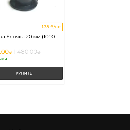
1.38 ₴/шт
а Ёлочка 20 мм (1000
.00
1 480.00
₴
₴
чии
КУПИТЬ