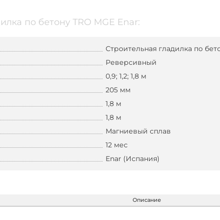
илка по бетону TRO MGE Enar:
Строительная гладилка по бет
Реверсивный
0,9; 1,2; 1,8 м
205 мм
1,8 м
1,8 м
Магниевый сплав
12 мес
Enar (Испания)
Описание