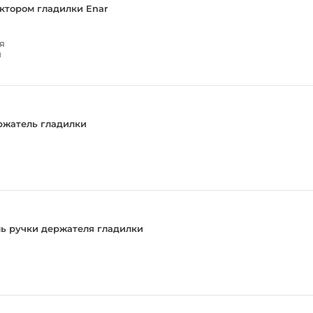
ктором гладилки Enar
я
й
ржатель гладилки
 ручки держателя гладилки