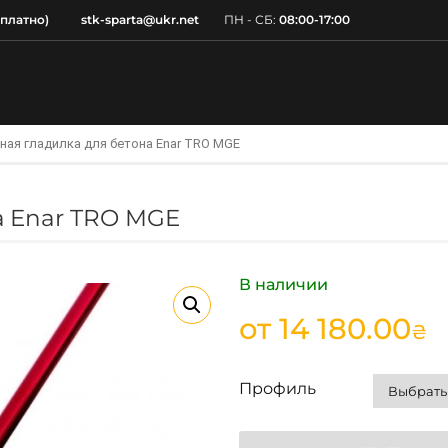
сплатно)
stk-sparta@ukr.net
ПН - СБ:
08:00-17:00
ная гладилка для бетона Enar TRO MGE
а Enar TRO MGE
В наличии
от
14 180.00
₴
Профиль