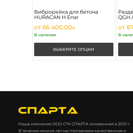
Виброрейка для бетона
Разд
HURACAN H Enar
QGH /
от
66 400.00
от
87
₴
В наличии
В нали
ВЫБЕРИТЕ ОПЦИИ
Наша компания ООО СТК СПАРТА основанная в 2010 г.
В течении многих лет мы поставляем качественное и