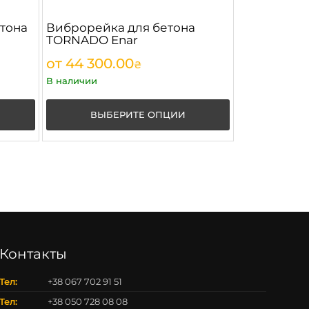
етона
Виброрейка для бетона
TORNADO Enar
от
44 300.00
₴
В наличии
ВЫБЕРИТЕ ОПЦИИ
Контакты
Тел:
+38 067 702 91 51
Тел:
+38 050 728 08 08