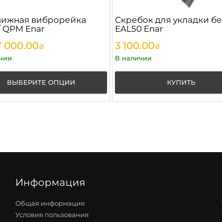
вижная виброрейка
Скребок для укладки б
 QPM Enar
EAL50 Enar
 000.00
3 100.00
₴
₴
чии
В наличии
ВЫБЕРИТЕ ОПЦИИ
КУПИТЬ
Информация
Общая информация
Условия пользования