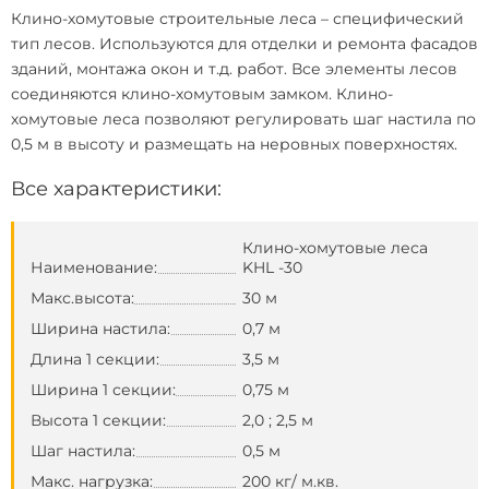
Клино-хомутовые строительные леса
– специфический
тип лесов. Используются для отделки и ремонта фасадов
зданий, монтажа окон и т.д. работ. Все элементы лесов
соединяются клино-хомутовым замком.
Клино-
хомутовые леса
позволяют регулировать шаг настила по
0,5 м в высоту и размещать на неровных поверхностях.
Все характеристики:
Клино-хомутовые леса
Наименование:
KHL -30
Макс.высота:
30 м
Ширина настила:
0,7 м
Длина 1 секции:
3,5 м
Ширина 1 секции:
0,75 м
Высота 1 секции:
2,0 ; 2,5 м
Шаг настила:
0,5 м
Макс. нагрузка:
200 кг/ м.кв.