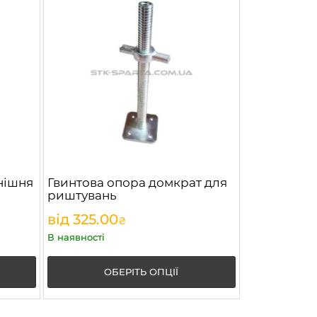
нішня
Гвинтова опора домкрат для
риштувань
від
325.00
₴
В наявності
ОБЕРІТЬ ОПЦІЇ