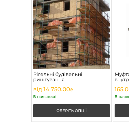
Рігельні будівельні
Муфта
риштування
внут
від
14 750.00
165.
₴
В наявності
В наяв
ОБЕРІТЬ ОПЦІЇ