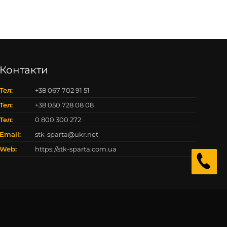
Контакти
Тел:
+38 067 702 91 51
Тел:
+38 050 728 08 08
Тел:
0 800 300 272
Email:
stk-sparta@ukr.net
Web:
https://stk-sparta.com.ua