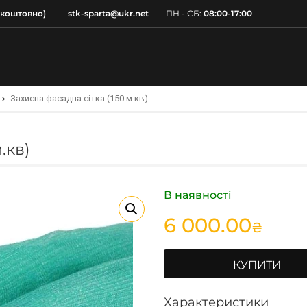
зкоштовно)
stk-sparta@ukr.net
ПН - СБ:
08:00-17:00
Захисна фасадна сітка (150 м.кв)
.кв)
В наявності
6 000.00
₴
КУПИТИ
Характеристики