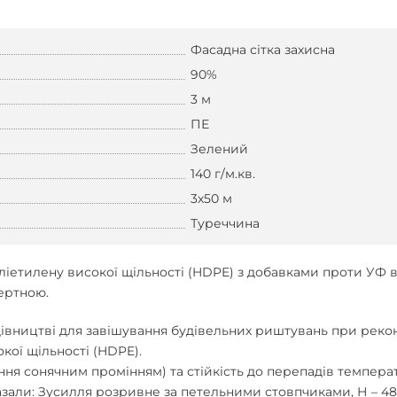
Фасадна сітка захисна
90%
3 м
ПЕ
Зелений
140 г/м.кв.
3х50 м
Туреччина
ліетилену високої щільності (HDPE) з добавками проти УФ в
нертною.
івництві для завішування будівельних риштувань при реконс
кої щільності (HDPE).
ння сонячним промінням) та стійкість до перепадів температ
азали: Зусилля розривне за петельними стовпчиками, Н – 48