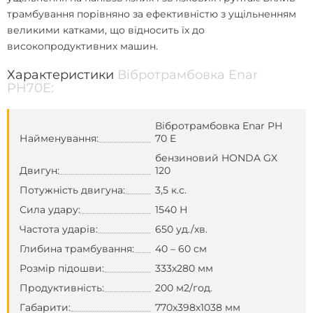
трамбування порівняно за ефективністю з ущільненням
великими катками, що відносить їх до
високопродуктивних машин.
Характеристики
Вібротрамбовка Enar
PH70E:
Вібротрамбовка Enar PH
Найменування:
70 E
бензиновий HONDA GX
Двигун:
120
Потужність двигуна:
3,5 к.с.
Сила удару:
1540 Н
Частота ударів:
650 уд./хв.
Глибина трамбування:
40 – 60 см
Розмір підошви:
333х280 мм
Продуктивність:
200 м2/год.
Габарити:
770х398х1038 мм