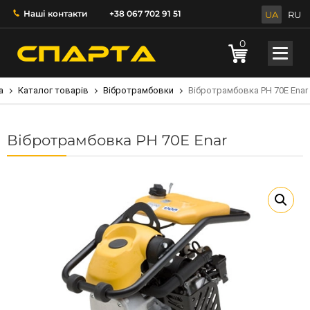
Наші контакти
+38 067 702 91 51
UA
RU
0
а
Каталог товарів
Вібротрамбовки
Вібротрамбовка PH 70E Enar
Вібротрамбовка PH 70E Enar