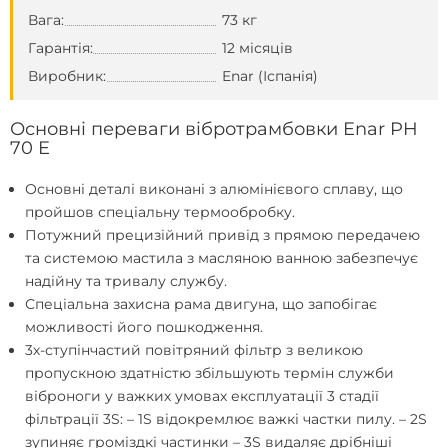
Вага:
73 кг
Гарантія:
12 місяців
Виробник:
Enar (Іспанія)
Основні переваги вібротрамбовки Enar PH
70 E
Основні деталі виконані з алюмінієвого сплаву, що
пройшов спеціальну термообробку.
Потужний прецизійний привід з прямою передачею
та системою мастила з масляною ванною забезпечує
надійну та тривалу службу.
Спеціальна захисна рама двигуна, що запобігає
можливості його пошкодження.
3х-ступінчастий повітряний фільтр з великою
пропускною здатністю збільшують термін служби
віброноги у важких умовах експлуатації 3 стадії
фільтрації 3S: – 1S відокремлює важкі частки пилу. – 2S
зупиняє громіздкі частинки – 3S видаляє дрібніші