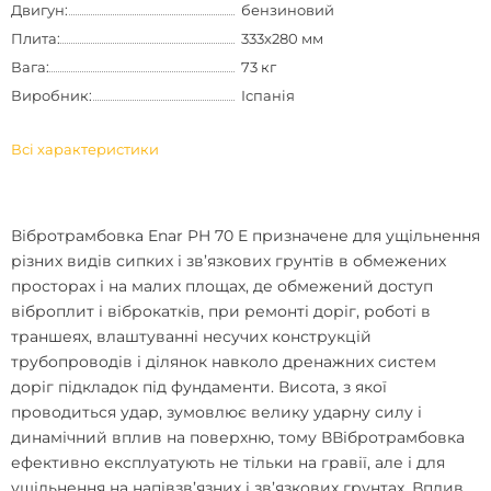
Двигун:
бензиновий
Плита:
333х280 мм
Вага:
73 кг
Виробник:
Іспанія
Всі характеристики
Вібротрамбовка Enar PH 70 E призначене для ущільнення
різних видів сипких і зв’язкових грунтів в обмежених
просторах і на малих площах, де обмежений доступ
віброплит і віброкатків, при ремонті доріг, роботі в
траншеях, влаштуванні несучих конструкцій
трубопроводів і ділянок навколо дренажних систем
доріг підкладок під фундаменти. Висота, з якої
проводиться удар, зумовлює велику ударну силу і
динамічний вплив на поверхню, тому ВВібротрамбовка
ефективно експлуатують не тільки на гравії, але і для
ущільнення на напівзв’язних і зв’язкових грунтах. Вплив