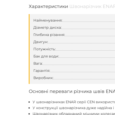
Характеристики
Швонарізчик ENAR
Найменування:
Діаметр диска:
Глибина різання:
Двигун:
Потужність:
Бак для води:
Вага:
Гарантія:
Виробник:
Основні переваги різчика швів ENA
У швонарізниках ENAR серії CEN використо
У конструкції швонарізчика дуже надійна і
Швонарізник обладнаний міцними колесами,