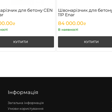
різчик для бетону CEN
Швонарізчик для бетон
ar
11P Enar
00.00
84 000.00
₴
₴
ності
В наявності
КУПИТИ
КУПИТИ
Інформація
Загальна інформація
Умови користування