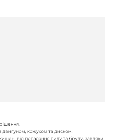
рішення.
із двигуном, кожухом та диском.
ищені від попадання пилу та бруду, завдяки