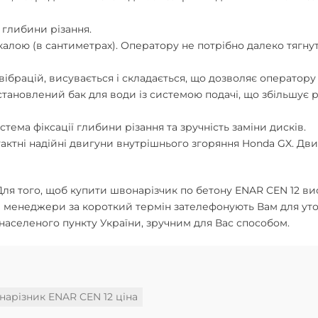
 глибини різання.
алою (в сантиметрах). Оператору не потрібно далеко тягну
ібрацій, висувається і складається, що дозволяє оператору п
тановлений бак для води із системою подачі, що збільшує р
тема фіксації глибини різання та зручність заміни дисків.
тактні надійні двигуни внутрішнього згоряння Honda GX. Дви
Для того, щоб купити швонарізчик по бетону ENAR CEN 12 вис
 менеджери за короткий термін зателефонують Вам для уто
аселеного пункту України, зручним для Вас способом.
нарізник ENAR CEN 12 ціна