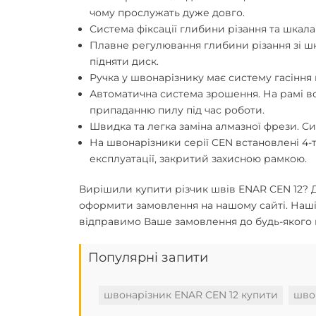
чому прослужать дуже довго.
Система фіксації глибини різання та шкала
Плавне регулювання глибини різання зі шк
підняти диск.
Ручка у швонарізнику має систему гасіння в
Автоматична система зрошення. На рамі вс
припаданню пилу під час роботи.
Швидка та легка заміна алмазної фрези. Сис
На швонарізники серії CEN встановлені 4-
експлуатації, закритий захисною рамкою.
Вирішили
купити різчик швів ENAR CEN 12
? 
оформити замовлення на нашому сайті. Наші
відправимо Ваше замовлення до будь-якого н
Популярні запити
швонарізник ENAR CEN 12 купити
шво