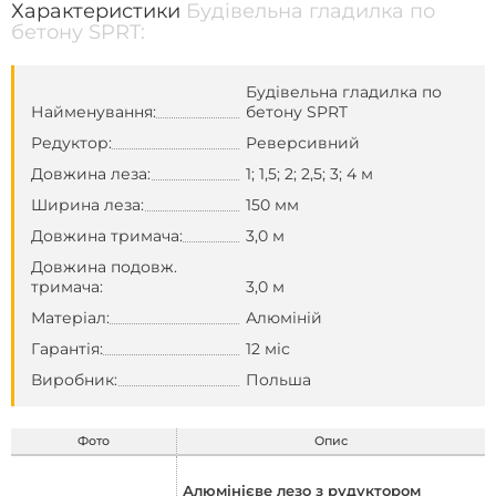
Характеристики
Будівельна гладилка по
бетону SPRT:
Будівельна гладилка по
Найменування:
бетону SPRT
Редуктор:
Реверсивний
Довжина леза:
1; 1,5; 2; 2,5; 3; 4 м
Ширина леза:
150 мм
Довжина тримача:
3,0 м
Довжина подовж.
тримача:
3,0 м
Матеріал:
Алюміній
Гарантія:
12 міс
Виробник:
Польша
Фото
Опис
Алюмінієве лезо з рудуктором