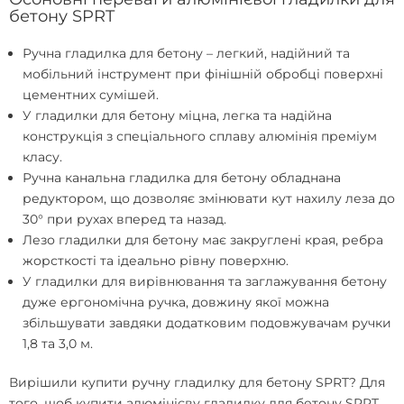
бетону SPRT
Ручна гладилка для бетону – легкий, надійний та
мобільний інструмент при фінішній обробці поверхні
цементних сумішей.
У гладилки для бетону міцна, легка та надійна
конструкція з спеціального сплаву алюмінія преміум
класу.
Ручна канальна гладилка для бетону обладнана
редуктором, що дозволяє змінювати кут нахилу леза до
30° при рухах вперед та назад.
Лезо гладилки для бетону має закруглені края, ребра
жорсткості та ідеально рівну поверхню.
У гладилки для вирівнювання та заглажування бетону
дуже ергономічна ручка, довжину якої можна
збільшувати завдяки додатковим подовжувачам ручки
1,8 та 3,0 м.
Вирішили
купити ручну гладилку для бетону SPRT
? Для
того, щоб купити алюмінієву гладилку для бетону SPRT