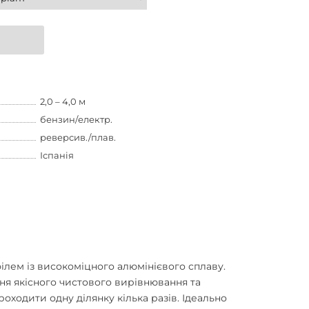
2,0 – 4,0 м
бензин/електр.
реверсив./плав.
Іспанія
лем із високоміцного алюмінієвого сплаву.
ня якісного чистового вирівнювання та
ходити одну ділянку кілька разів. Ідеально