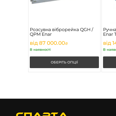
Розсувна віброрейка QGH /
Ручна
QPM Enar
Enar
від
87 000.00
від
1
₴
В наявності
В наяв
ОБЕРІТЬ ОПЦІЇ