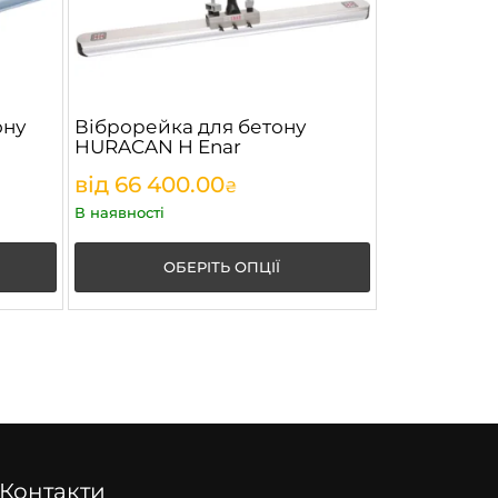
ону
Віброрейка для бетону
HURACAN H Enar
від
66 400.00
₴
В наявності
ОБЕРІТЬ ОПЦІЇ
Контакти