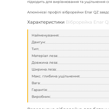
підходить для вирівнювання та ущільнення с
Алюмінієві профілі віброрейки Enar QZ
завдо
Характеристики
Віброрейка Enar Q
Найменування:
Двигун:
Тип:
Матеріал леза:
Довжина леза:
Ширина леза:
Макс. глибина ущільнення:
Вага:
Гарантія:
Виробник: