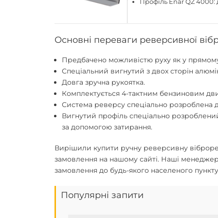
Профіль Enar QZ 4000: д
Основні переваги реверсивної віб
Предбачено можливістю руху як у прямому,
Спеціальний вигнутий з двох сторін алюмі
Довга зручна рукоятка.
Комплектується 4-тактним бензиновим дв
Система реверсу спеціально розроблена д
Вигнутий профіль спеціально розроблений
за допомогою затирання.
Вирішили
купити ручну реверсивну віброре
замовлення на нашому сайті. Наші менеджер
замовлення до будь-якого населеного пункту
Популярні запити