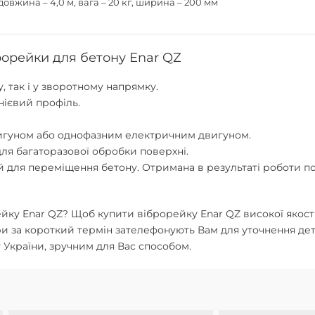
овжина – 4,0 м, вага – 20 кг, ширина – 200 мм
рорейки для бетону Enar QZ
 так і у зворотному напрямку.
нієвий профіль.
игуном або однофазним електричним двигуном.
ля багаторазової обробки поверхні.
 для переміщення бетону. Отримана в результаті роботи п
йку Enar QZ
? Щоб купити віброрейку Enar QZ високої якост
и за короткий термін зателефонують Вам для уточнення д
 України, зручним для Вас способом.