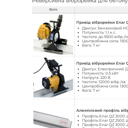
Реверсивна віброрейка для бетону
Фото
Привід віброрейки Enar
Двигун: Бензиновий H
Потужність: 1,1 к.с.
Частота: до 9500 вібр./х
Центробіжна сила: 150
Вага: 7 кг
Привід віброрейки Enar 
Двигун: Електричний 2
Потужність: 0,5 кВт
Напруга: 220 В
Частота: 12000 вібр./хв
Центробіжна сила: 130
Вага: 7 кг
Алюмінієвий профіль віб
Профіль Enar QZ 2000: д
Профіль Enar QZ 2500: до
Профіль Enar QZ 3000: д