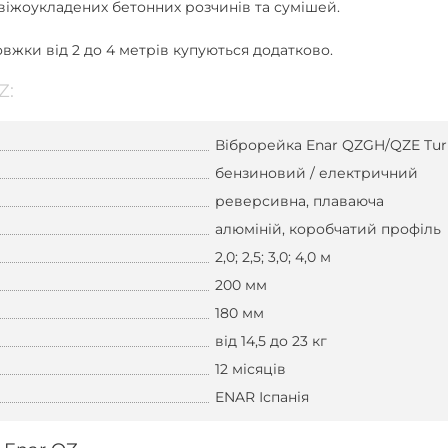
віжоукладених бетонних розчинів та сумішей.
вжки від 2 до 4 метрів купуються додатково.
Z:
Віброрейка Enar QZGH/QZE Tur
бензиновий / електричний
реверсивна, плаваюча
алюміній, коробчатий профіль
2,0; 2,5; 3,0; 4,0 м
200 мм
180 мм
від 14,5 до 23 кг
12 місяців
ENAR Іспанія