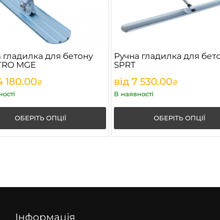
 гладилка для бетону
Ручна гладилка для бет
 TRO MGE
SPRT
4 180.00
від
7 530.00
₴
₴
ності
В наявності
ОБЕРІТЬ ОПЦІЇ
ОБЕРІТЬ ОПЦІЇ
Інформація