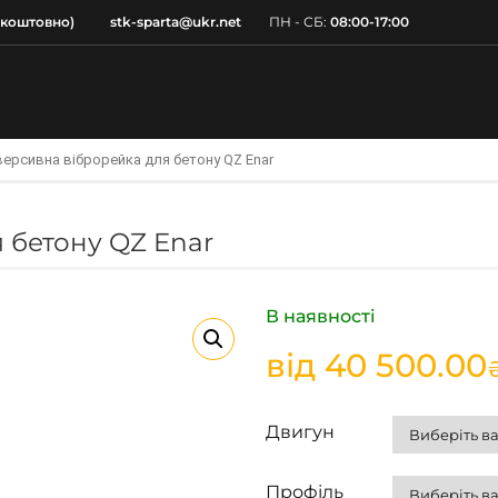
зкоштовно)
stk-sparta@ukr.net
ПН - СБ:
08:00-17:00
версивна віброрейка для бетону QZ Enar
 бетону QZ Enar
В наявності
від
40 500.00
Двигун
Профіль