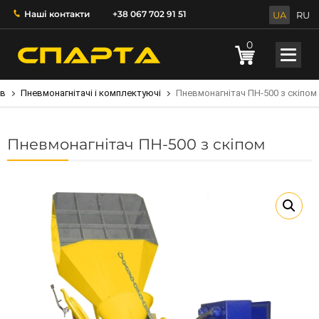
Наші контакти
+38 067 702 91 51
UA
RU
0
ів
Пневмонагнітачі і комплектуючі
Пневмонагнітач ПН-500 з скіпом
Пневмонагнітач ПН-500 з скіпом