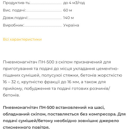
Продуктив-ть:
до 4 м3/год
Вис. подачі:
60 м
Довж.подачі:
140 м
Виробник:
Україна
Всі характеристики
Пневмонагнітач ПН-500 з скіпом
призначений для
приготування та подачі до місця укладання цементно-
піщаних сумішей, полусухої стяжки, бетонів жорсткістю
16 – 32 с, крупністю фракції до 16 мм, а також для
прийому, побудження та подачі готових розчинів/
бетонів.
Пневмонагнітач ПН-500
встановлений на шасі,
обладнаний скіпом, поставляється без компресора. Для
подачі сумішей/бетону необхідно зовнішнє джерело
стисненного повітря.