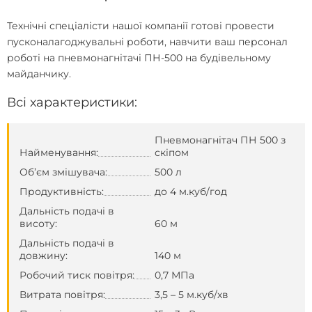
Технічні спеціалісти нашої компанії готові провести
пусконалагоджувальні роботи, навчити ваш персонал
роботі на пневмонагнітачі ПН-500 на будівельному
майданчику.
Всі характеристики:
Пневмонагнітач ПН 500 з
Найменування:
скіпом
Об’єм змішувача:
500 л
Продуктивність:
до 4 м.куб/год
Дальність подачі в
висоту:
60 м
Дальність подачі в
довжину:
140 м
Робочий тиск повітря:
0,7 МПа
Витрата повітря:
3,5 – 5 м.куб/хв