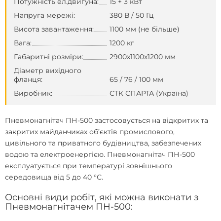
Потужність ел.двигуна:
15 + 3 кВт
Напруга мережі:
380 В / 50 Гц
Висота завантаження:
1100 мм (не більше)
Вага:
1200 кг
Габаритні розміри:
2900х1100х1200 мм
Діаметр вихідного
фланця:
65 / 76 / 100 мм
Виробник:
СТК СПАРТА (Україна)
Пневмонагнітач ПН-500 застосовується на відкритих та
закритих майданчиках об’єктів промислового,
цивільного та приватного будівництва, забезпечених
водою та електроенергією. Пневмонагнітач ПН-500
експлуатується при температурі зовнішнього
середовища від 5 до 40 °С.
Основні види робіт, які можна виконати з
Пневмонагнітачем ПН-500: