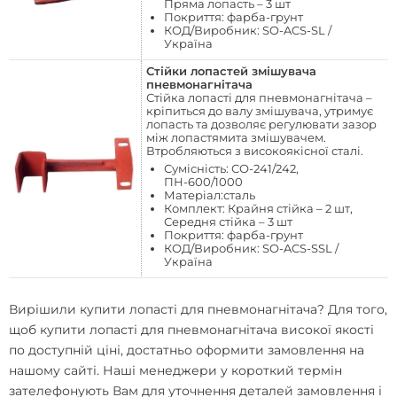
Пряма лопасть – 3 шт
Покриття: фарба-грунт
КОД/Виробник: SO-ACS-SL /
Україна
Стійки лопастей змішувача
пневмонагнітача
Стійка лопасті для пневмонагнітача
–
кріпиться до валу змішувача, утримує
лопасть та дозволяє регулювати зазор
між лопастямита змішувачем.
Втробляються з високоякісної сталі.
Сумісність: СО-241/242,
ПН-600/1000
Матеріал:сталь
Комплект: Крайня стійка – 2 шт,
Середня стійка – 3 шт
Покриття: фарба-грунт
КОД/Виробник: SO-ACS-SSL /
Україна
Вирішили
купити лопасті для пневмонагнітача
? Для того,
щоб купити лопасті для пневмонагнітача високої якості
по доступній ціні, достатньо оформити замовлення на
нашому сайті. Наші менеджери у короткий термін
зателефонують Вам для уточнення деталей замовлення і