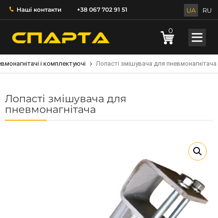
Наші контакти
+38 067 702 91 51
UA
RU
0
вмонагнітачі і комплектуючі
Лопасті змішувача для пневмонагнітача
Лопасті змішувача для
пневмонагнітача