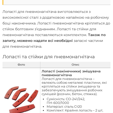
Лопасті для пневмонагнітача виготовляються з
високоякісної сталі з додатковою напайкою на робочому
боці наконечника. Лопасті пневмонагнітача кріпляться до
стійок болтовим з’єднанням.
Лопасті та стійки для
пневмонагнітача
поставляються комплектом.
Також по
запиту, можемо надати всі необхідні
запасні частини
для пневмонагнітача
.
Лопасті та стійки для пневмонагнітача
Фото
Опис
Лопасті (накінечники) змішувача
пневмонагнітача
Лопасті для пневмонагнітача
–
являють собою металеві пластини, які
кріпляться на стійки змішувача та
забезпечують змішування робочих
сумішей (розчин, бетон, стяжка).
Сумісність: СО-241/242,
ПН-600/1000
Матеріал: сталь Ст20
Комплект: Крайня лопасть – 2 шт,