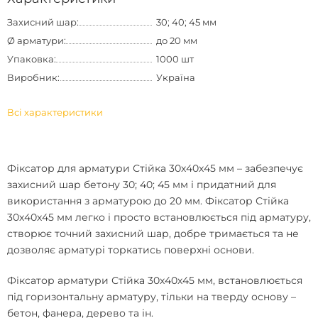
Захисний шар:
30; 40; 45 мм
Ø арматури:
до 20 мм
Упаковка:
1000 шт
Виробник:
Україна
Всі характеристики
Фіксатор для арматури Стійка 30х40х45 мм
– забезпечує
захисний шар бетону 30; 40; 45 мм і придатний для
використання з арматурою до 20 мм.
Фіксатор Стійка
30х40х45 мм
легко і просто встановлюється під арматуру,
створює точний захисний шар, добре тримається та не
дозволяє арматурі торкатись поверхні основи.
Фіксатор арматури Стійка 30х40х45 мм
, встановлюється
під горизонтальну арматуру, тільки на тверду основу –
бетон, фанера, дерево та ін.