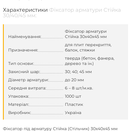
Характеристики
Фіксатор арматури Стійка
30/40/45 мм:
Фіксатор арматури
Найменування:
Стійка 30х40х45 мм
для плит перекриття,
Призначення:
балок, стяжки
тверда (бетон, фанера,
Тип основи:
дерево та ін.)
Захисний шар:
30; 40; 45 мм
Діаметр арматури:
до 20 мм
Середня витрата:
6 – 8 шт/м.кв.
Упаковка:
1000 шт
Матеріал:
Пластик
Виробник:
Україна
Фіксатор під арматуру Стійка (Стільчик) 30х40х45 мм