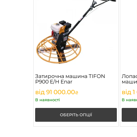
Затирочна машина TIFON
Лопас
P900 E/H Enar
маши
від
91 000.00
від
1
₴
В наявності
В наяв
ОБЕРІТЬ ОПЦІЇ