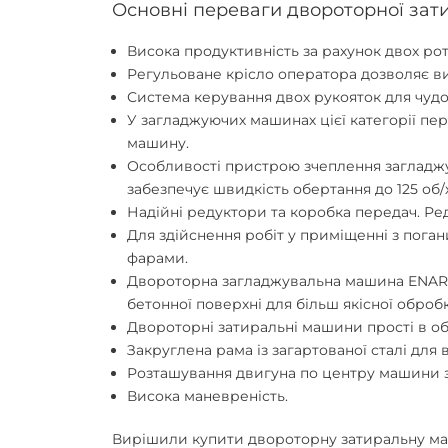
Основні переваги двороторної зат
Висока продуктивність за рахунок двох рот
Регульоване крісло оператора дозволяє в
Система керування двох рукояток для чудо
У загладжуючих машинах цієї категорії пе
машину.
Особливості пристрою зчеплення загладжу
забезпечує швидкість обертання до 125 об/
Надійні редуктори та коробка передач. Р
Для здійснення робіт у приміщенні з пог
фарами.
Двороторна загладжувальна машина ENAR T
бетонної поверхні для більш якісної оброб
Двороторні затиральні машини прості в об
Закруглена рама із загартованої сталі для 
Розташування двигуна по центру машини 
Висока маневреність.
Вирішили
купити двороторну затиральну м