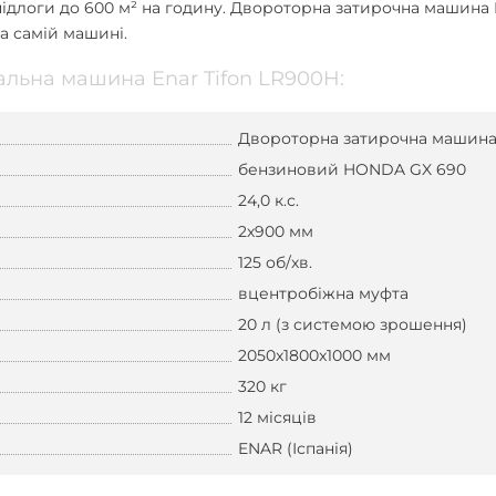
ідлоги до 600 м² на годину.
Двороторна затирочна машина
а самій машині.
льна машина Enar Tifon LR900H:
Двороторна затирочна машина
бензиновий HONDA GX 690
24,0 к.с.
2х900 мм
125 об/хв.
вцентробіжна муфта
20 л (з системою зрошення)
2050x1800x1000 мм
320 кг
12 місяців
ENAR (Іспанія)