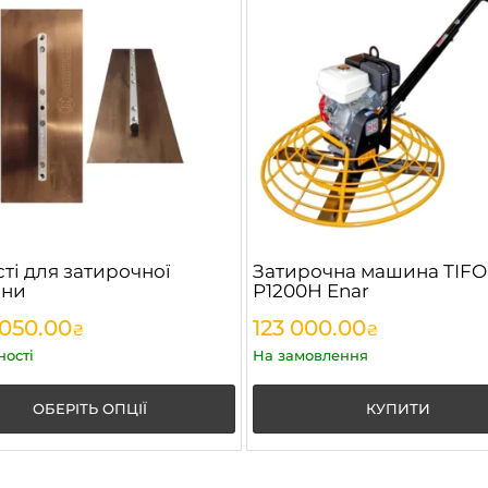
ті для затирочної
Затирочна машина TIF
ни
P1200H Enar
 050.00
123 000.00
₴
₴
ності
На замовлення
ОБЕРІТЬ ОПЦІЇ
КУПИТИ