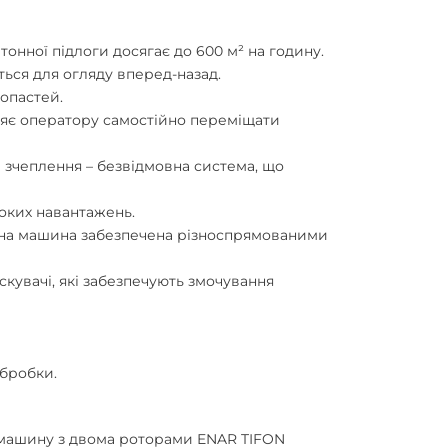
онної підлоги досягає до 600 м² на годину.
ься для огляду вперед-назад.
опастей.
ляє оператору самостійно переміщати
зчеплення – безвідмовна система, що
оких навантажень.
очна машина забезпечена різноспрямованими
увачі, які забезпечують змочування
бробки.
 машину з двома роторами ENAR TIFON