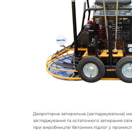
Двороторна затиральна (загладжувальна) ма
загладжування та остаточного затирання сві
при виробництві бетонних підлог у промисло