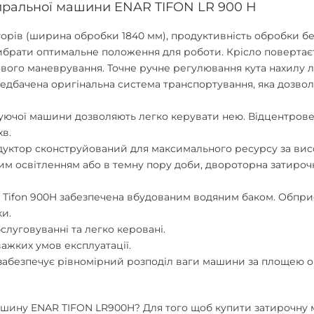
иральної машини ENAR TIFON LR 900 H
орів (ширина обробки 1840 мм), продуктивність обробки бет
ибрати оптимальне положення для роботи. Крісло повертаєт
вого маневрування. Точне ручне регулювання кута нахилу л
редбачена оригінальна система транспортування, яка дозво
ючої машини дозволяють легко керувати нею. Відцентрове 
хв.
едуктор сконструйований для максимального ресурсу за вис
аним освітленням або в темну пору доби, двороторна затир
ifon 900H забезпечена вбудованим водяним баком. Обприск
ки.
слуговуванні та легко керовані.
важких умов експлуатації.
забезпечує рівномірний розподіл ваги машини за площею о
ашину ENAR TIFON LR900H
? Для того щоб купити затирочну