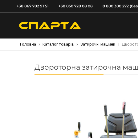
+38 067 702 91 51
+38 050 728 08 08
0 800 300 272 (бе
Головна
Каталог товарів
Затирочні машини
Дворото
Двороторна затирочна маш