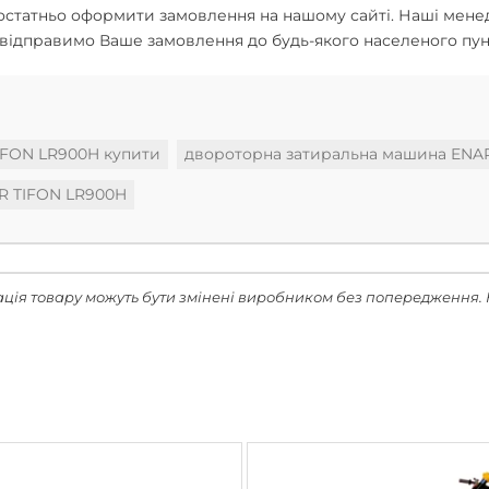
 достатньо оформити замовлення на нашому сайті. Наші мен
відправимо Ваше замовлення до будь-якого населеного пунк
IFON LR900H купити
двороторна затиральна машина ENAR
R TIFON LR900H
ація товару можуть бути змінені виробником без попередження. 