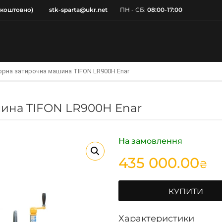
зкоштовно)
stk-sparta@ukr.net
ПН - СБ:
08:00-17:00
рна затирочна машина TIFON LR900H Enar
ина TIFON LR900H Enar
На замовлення
435 000.00
₴
КУПИТИ
Характеристики