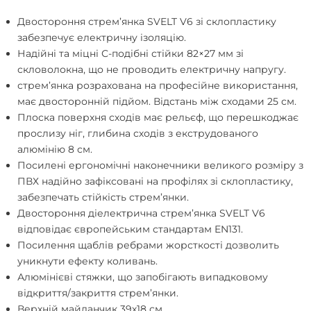
Двостороння стрем’янка SVELT V6 зі склопластику
забезпечує електричну ізоляцію.
Надійні та міцні С-подібні стійки 82×27 мм зі
скловолокна, що не проводить електричну напругу.
стрем’янка розрахована на професійне використання,
має двосторонній підйом. Відстань між сходами 25 см.
Плоска поверхня сходів має рельєф, що перешкоджає
прослизу ніг, глибина сходів з екструдованого
алюмінію 8 см.
Посилені ергономічні наконечники великого розміру з
ПВХ надійно зафіксовані на профілях зі склопластику,
забезпечать стійкість стрем’янки.
Двостороння діелектрична стрем’янка SVELT V6
відповідає європейським стандартам EN131.
Посилення щаблів ребрами жорсткості дозволить
уникнути ефекту коливань.
Алюмінієві стяжки, що запобігають випадковому
відкриття/закриття стрем’янки.
Верхній майданчик 39х18 см.