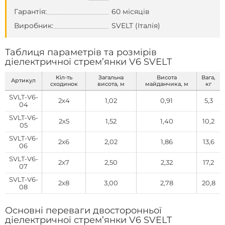
Гарантія:
60 місяців
Виробник:
SVELT (Італія)
Таблиця параметрів та розмірів
діелектричної стрем’янки V6 SVELT
Кіл-ть
Загальна
Висота
Вага,
Артикул
сходинок
висота, м
майданчика, м
кг
SVLT-V6-
2х4
1,02
0,91
5,3
04
SVLT-V6-
2х5
1,52
1,40
10,2
05
SVLT-V6-
2х6
2,02
1,86
13,6
06
SVLT-V6-
2х7
2,50
2,32
17,2
07
SVLT-V6-
2х8
3,00
2,78
20,8
08
Основні переваги двосторонньої
діелектричної стрем’янки V6 SVELT