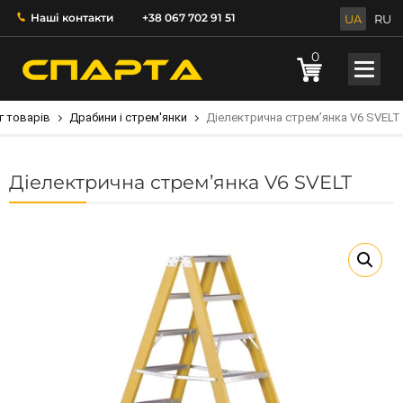
Наші контакти
+38 067 702 91 51
UA
RU
0
г товарів
Драбини і стрем'янки
Діелектрична стрем’янка V6 SVELT
Діелектрична стрем’янка V6 SVELT